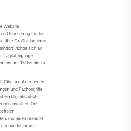
re Website
n Orientierung für die
die über Großbildschirme
ndort” richtet sich an
r “Digital Signage
n Instore-TV bis hin zu
llt CityUp auf der neuen
ngen und Fachbegriffe
t ein Digital-Out-of-
en installiert. Die
efreien
en. Für jeden Standort
, streuverlustarme