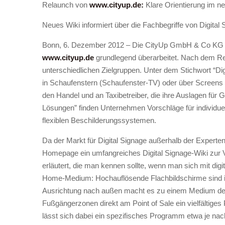
Relaunch von
www.cityup.de:
Klare Orientierung im n
Neues Wiki informiert über die Fachbegriffe von Digital
Bonn, 6. Dezember 2012 – Die CityUp GmbH & Co KG (B
www.cityup.de
grundlegend überarbeitet. Nach dem Rel
unterschiedlichen Zielgruppen. Unter dem Stichwort “Di
in Schaufenstern (Schaufenster-TV) oder über Screens in
den Handel und an Taxibetreiber, die ihre Auslagen für G
Lösungen” finden Unternehmen Vorschläge für individue
flexiblen Beschilderungssystemen.
Da der Markt für Digital Signage außerhalb der Expertenk
Homepage ein umfangreiches Digital Signage-Wiki zur 
erläutert, die man kennen sollte, wenn man sich mit digi
Home-Medium: Hochauflösende Flachbildschirme sind in 
Ausrichtung nach außen macht es zu einem Medium der 
Fußgängerzonen direkt am Point of Sale ein vielfältig
lässt sich dabei ein spezifisches Programm etwa je nac