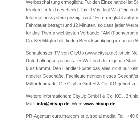
Werbeschal tung ermöglicht. Für den Einzelhandel ist 
lokalen Umfeld geschenkt. Taxi-TV ist laut Wiki “ein in
Informationssystem gezeigt wird.” Es ermöglicht aufgru
Fahrdauer beträgt rund 12 Minuten, so dass jeder Werbe
für das Thema wichtigsten Verbände FAM (Fachverban
Co. KG Mitglied ist, finden Berücksichtigung im neuen W
Schaufenster-TV von CityUp (www.cityup.de) ist ein Ne
Unterhaltungsclips aus aller Welt und der eigenen Stad
kurz kommt. Den Händler kostet das alles nicht nur kei
anderer Geschäfte. Fachleute nennen dieses Geschäftsm
Milliardenmarkt. Die CityUp GmbH & Co. KG gehört zu de
Weitere Informationen: CityUp GmbH & Co. KG, .Brühler 
Mail:
info@cityup.de
, Web:
www.cityup.de
PR-Agentur: euro.marcom pr & social media, Tel.: +49 