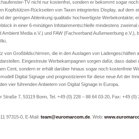
Schaufenster-TV nicht nur kostenfrei, sondern er bekommt sogar noch
 den Kopfstützen-Rückseiten von Taxen integriertes Display, auf dem 
nd der geringen Ablenkung qualitativ hochwertigste Werbekontakte; ei
block in einer 6-minütigen Infotainmentschleife mindestens zweimal
d Ambient Media e.V.) und FAW (Fachverband Außenwerbung e.V.),
iki.
tz von Großbildschirmen, die in den Auslagen von Ladengeschäften a
t darstellen. Eingestreute Werbekampagnen sorgen dafür, dass dabei 
nen Cent, sondern er erhält darüber hinaus sogar noch kostenfreie W
odell Digital Signage und prognostizieren für diese neue Art der In
n vier führenden Anbietern von Digital Signage in Europa.
Straße 7, 53119 Bonn, Tel. +49 (0) 228 – 88 64 03-20, Fax: +49 (0) 
611 97315-0, E-Mail:
team@euromarcom.de
, Web:
www.euromarc