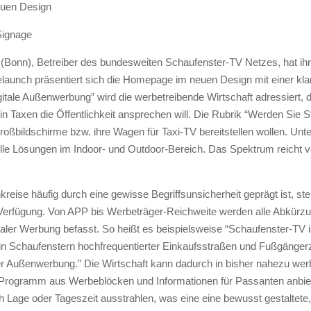
euen Design
 Signage
onn), Betreiber des bundesweiten Schaufenster-TV Netzes, hat ih
aunch präsentiert sich die Homepage im neuen Design mit einer klare
gitale Außenwerbung” wird die werbetreibende Wirtschaft adressiert, 
 Taxen die Öffentlichkeit ansprechen will. Die Rubrik “Werden Sie Sta
roßbildschirme bzw. ihre Wagen für Taxi-TV bereitstellen wollen. Unte
lle Lösungen im Indoor- und Outdoor-Bereich. Das Spektrum reicht vo
reise häufig durch eine gewisse Begriffsunsicherheit geprägt ist, ste
Verfügung. Von APP bis Werbeträger-Reichweite werden alle Abkürzu
taler Werbung befasst. So heißt es beispielsweise “Schaufenster-TV is
Schaufenstern hochfrequentierter Einkaufsstraßen und Fußgängerzon
Außenwerbung.” Die Wirtschaft kann dadurch in bisher nahezu werb
es Programm aus Werbeblöcken und Informationen für Passanten anbiet
h Lage oder Tageszeit ausstrahlen, was eine eine bewusst gestaltete